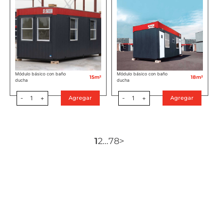
Módulo básico con baño
Módulo básico con baño
15m²
18m²
ducha
ducha
-
1
+
-
1
+
Agregar
Agregar
1
2
…
7
8
>