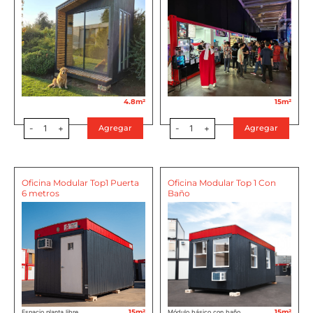
4.8m²
15m²
-
1
+
-
1
+
Agregar
Agregar
Oficina Modular Top1 Puerta
Oficina Modular Top 1 Con
6 metros
Baño
15m²
15m²
Espacio planta libre
Módulo básico con baño