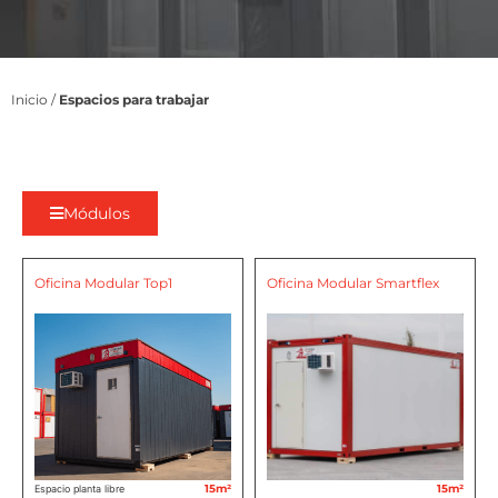
Inicio
/
Espacios para trabajar
Módulos
Oficina Modular Top1
Oficina Modular Smartflex
15m²
15m²
Espacio planta libre