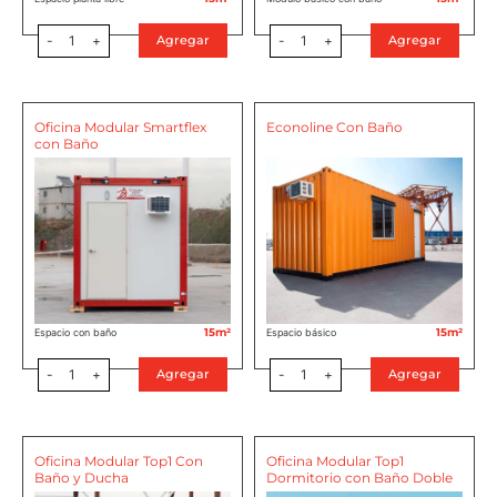
-
1
+
-
1
+
Agregar
Agregar
Oficina Modular Smartflex
Econoline Con Baño
con Baño
15m²
15m²
Espacio con baño
Espacio básico
-
1
+
-
1
+
Agregar
Agregar
Oficina Modular Top1 Con
Oficina Modular Top1
Baño y Ducha
Dormitorio con Baño Doble