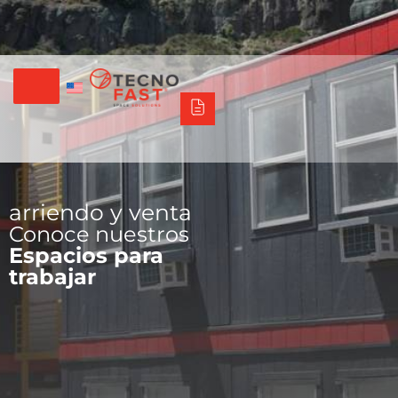
Tecno Fast Perú
Alco
Triumph
Balat
Tecno Panel
Síguenos
+56 2 27905000
+56 9 3469 5135
arriendo y venta
Conoce nuestros
Espacios para
trabajar