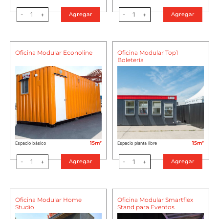
-
1
+
-
1
+
Agregar
Agregar
Oficina Modular Econoline
Oficina Modular Top1
Boletería
15m²
15m²
Espacio básico
Espacio planta libre
-
1
+
-
1
+
Agregar
Agregar
Oficina Modular Home
Oficina Modular Smartflex
Studio
Stand para Eventos