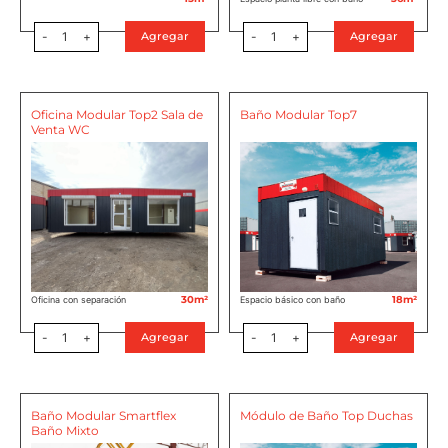
-
1
+
-
1
+
Agregar
Agregar
Oficina Modular Top2 Sala de
Baño Modular Top7
Venta WC
30m²
18m²
Oficina con separación
Espacio básico con baño
-
1
+
-
1
+
Agregar
Agregar
Baño Modular Smartflex
Módulo de Baño Top Duchas
Baño Mixto