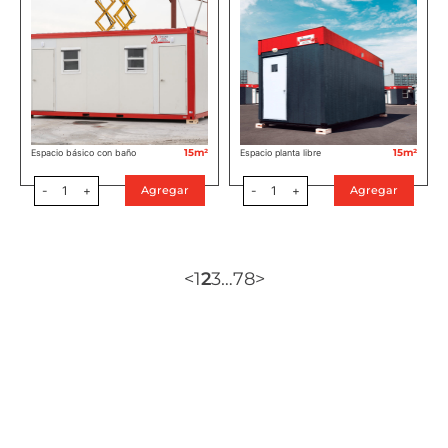
15m²
15m²
Espacio básico con baño
Espacio planta libre
-
1
+
-
1
+
Agregar
Agregar
<
1
2
3
…
7
8
>