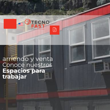
Tecno Fast Perú
Alco
Triumph
Balat
Tecno Panel
Síguenos
+56 2 27905000
+56 9 3469 5135
arriendo y venta
Conoce nuestros
Espacios para
trabajar