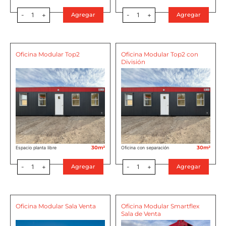
-
1
+
-
1
+
Agregar
Agregar
Oficina Modular Top2
Oficina Modular Top2 con
División
30m²
30m²
Espacio planta libre
Oficina con separación
-
1
+
-
1
+
Agregar
Agregar
Oficina Modular Sala Venta
Oficina Modular Smartflex
Sala de Venta