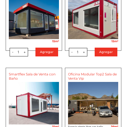
15m²
15m²
-
1
+
-
1
+
Agregar
Agregar
Smartflex Sala de Venta con
Oficina Modular Top2 Sala de
Baño
Venta Vip
15m²
36m²
Espacio planta libre con baño