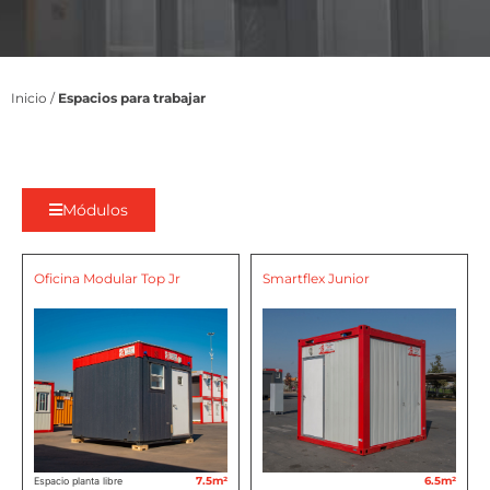
Inicio
/
Espacios para trabajar
Módulos
Oficina Modular Top Jr
Smartflex Junior
7.5m²
6.5m²
Espacio planta libre