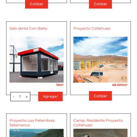
Cotizar
Cotizar
Sala Venta Con Baño
Proyecto Collahuasi
15m²
48.500m²
Cotizar
-
1
+
Agregar
Proyecto Los Pelambres
Camp. Residente Proyecto
Salamanca
Collahuasi