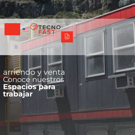
Tecno Fast Perú
Alco
Triumph
Balat
Tecno Panel
Síguenos
+56 2 27905000
+56 9 3469 5135
arriendo y venta
Conoce nuestros
Espacios para
trabajar