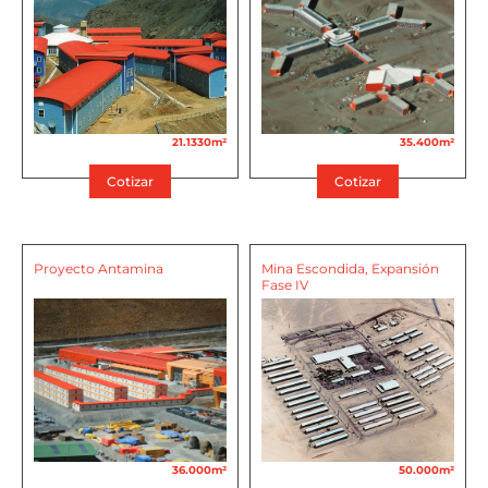
21.1330m²
35.400m²
Cotizar
Cotizar
Proyecto Antamina
Mina Escondida, Expansión
Fase IV
36.000m²
50.000m²