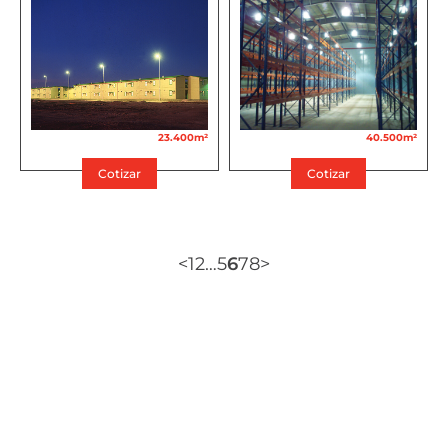
23.400m²
40.500m²
Cotizar
Cotizar
<
1
2
…
5
6
7
8
>