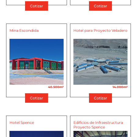
Cotizar
Cotizar
Mina Escondida
Hotel para Proyecto Veladero
40.500m²
14.000m²
Cotizar
Cotizar
Hotel Spence
Edificios de Infraestructura
Proyecto Spence