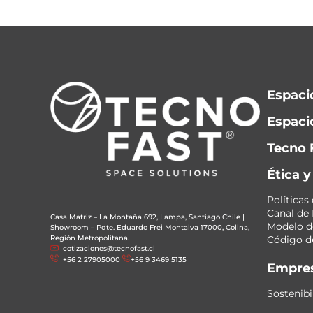
Espaci
Espacio
Tecno 
Ética 
Políticas
Canal de
Casa Matriz – La Montaña 692, Lampa, Santiago Chile
|
Modelo de
Showroom – Pdte. Eduardo Frei Montalva 17000, Colina,
Región Metropolitana.
Código de
cotizaciones@tecnofast.cl
+56 2 27905000
+56 9 3469 5135
Empre
Sostenibi