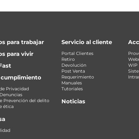
os para trabajar
Servicio al cliente
Acc
s para vivir
Portal Clientes
Prov
Retiro
Web
Fast
Devolución
WIP
Post Venta
Sist
y cumplimiento
Requerimiento
Intra
Manuales
 de Privacidad
Tutoriales
 Denuncias
 Prevención del delito
Noticias
 ética
sa
lidad