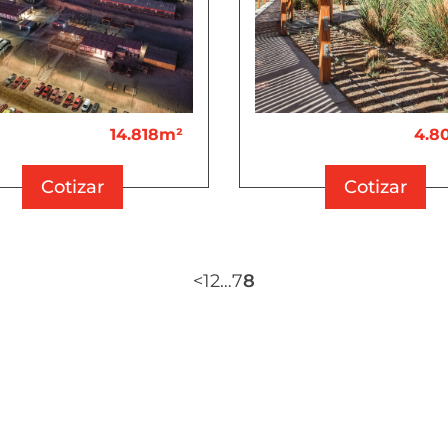
14.818m²
4.8
Cotizar
Cotizar
<
1
2
…
7
8