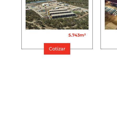
5.743m²
Cotizar