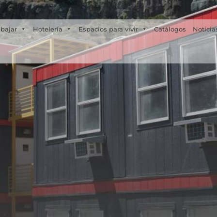
Tecno Fast Perú
Alco
Triumph
Balat
+56 2 27905000
+56 9 3469 5135
abajar
Hotelería
Espacios para vivir
Catálogos
Noticia