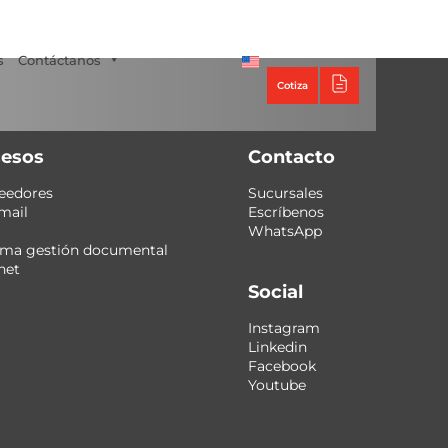
Tecno Panel
s
Contáctanos
Cotiza
esos
Contacto
eedores
Sucursales
mail
Escríbenos
WhatsApp
ema gestión documental
net
Social
Instagram
Linkedin
Facebook
Youtube