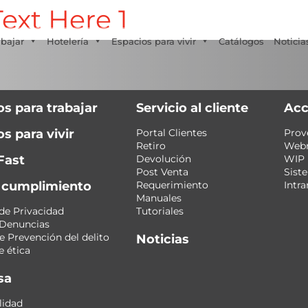
ext Here 1
Tecno Fast Perú
Alco
Triumph
Balat
+56 2 27905000
+56 9 3469 5135
abajar
Hotelería
Espacios para vivir
Catálogos
Noticia
os para trabajar
Servicio al cliente
Acc
s para vivir
Portal Clientes
Prov
Retiro
Web
Fast
Devolución
WIP
Post Venta
Sist
y cumplimiento
Requerimiento
Intra
Manuales
 de Privacidad
Tutoriales
 Denuncias
 Prevención del delito
Noticias
 ética
sa
lidad