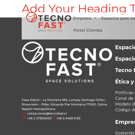
Add Your Heading T
Síguenos
Empresa
Espacios para tr
Portal Clientes
Espaci
Espacio
Tecno 
Ética 
Políticas
Canal de
Casa Matriz – La Montaña 692, Lampa, Santiago Chile
|
Modelo de
Showroom – Pdte. Eduardo Frei Montalva 17000, Colina,
Región Metropolitana.
Código de
cotizaciones@tecnofast.cl
+56 2 27905000
+56 9 3469 5135
Empre
Sostenibi