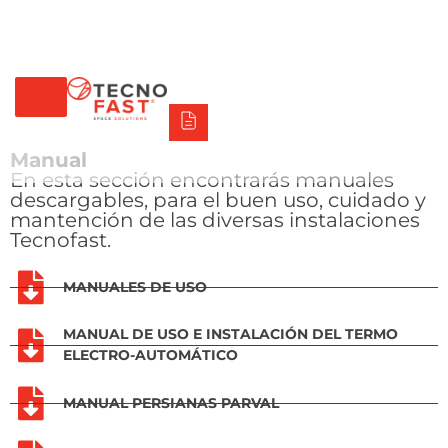
Tecno Fast Perú
Alco
Triumph
Balat
Tecno Panel
Síguenos
+56 2 27905000
+56 9 3469 5135
Manual
En esta sección encontrarás manuales
descargables, para el buen uso, cuidado y
mantención de las diversas instalaciones
Tecnofast.
MANUALES DE USO
MANUAL DE USO E INSTALACIÓN DEL TERMO
ELECTRO-AUTOMÁTICO
MANUAL PERSIANAS PARVAL