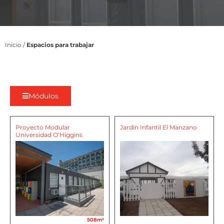
Inicio
/
Espacios para trabajar
Módulos
Proyecto Modular
Jardín Infantil El Manzano
Universidad O’Higgins
508m²