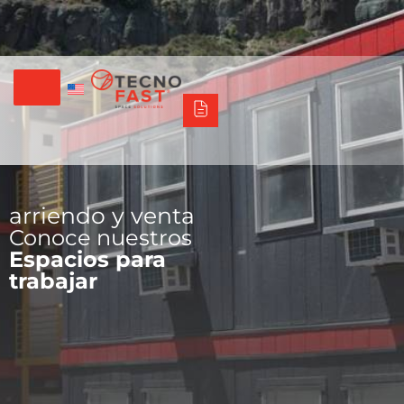
Tecno Fast Perú
Alco
Triumph
Balat
Tecno Panel
Síguenos
+56 2 27905000
+56 9 3469 5135
arriendo y venta
Conoce nuestros
Espacios para
trabajar