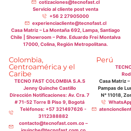
cotizaciones@tecnofast.cl
Servicio al cliente post venta
+56 2 27905000
experienciacliente@tecnofast.cl
Casa Matriz – La Montaña 692, Lampa, Santiago
Chile | Showroom – Pdte. Eduardo Frei Montalva
17000, Colina, Región Metropolitana.
Colombia,
Perú
Centroamérica y el
TECNO
Caribe
Rod
TECNO FAST COLOMBIA S.A.S
Casa Matriz –
Jenny Quinche Castillo
Pampas de Lur
Dirección Notificaciones: Av. Cra. 7
N° 11018, Zon
# 71-52 Torre B Piso 9, Bogotá
WhatsApp
Teléfonos: +57 321497626 -
atencionclie
3112388882
contacto@tecnofast.com.co –
jquinche@tecnofast.com.co