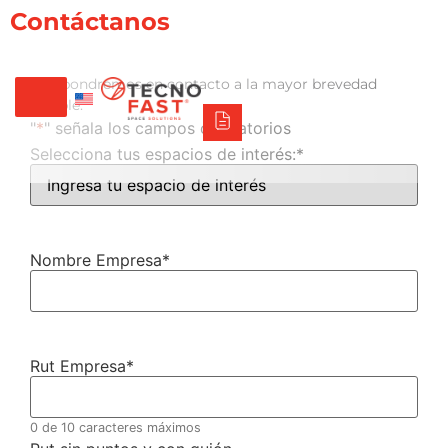
Contáctanos
Tecno Fast Perú
Alco
Triumph
Balat
Tecno Panel
Síguenos
+56 2 27905000
+56 9 3469 5135
Nos pondremos en contacto a la mayor brevedad
posible.
"
*
" señala los campos obligatorios
Selecciona tus espacios de interés:
*
Nombre Empresa
*
Rut Empresa
*
0 de 10 caracteres máximos