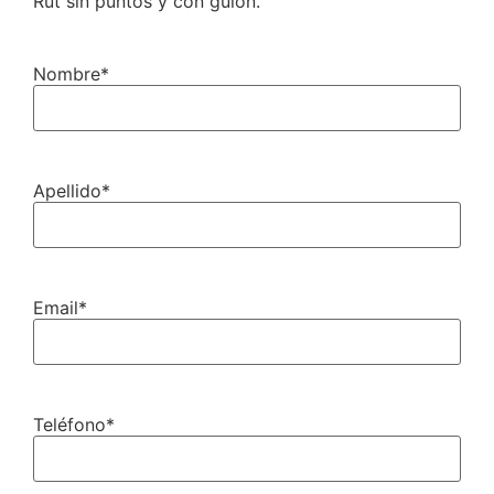
Rut sin puntos y con guión.
Nombre
*
Apellido
*
Email
*
Teléfono
*