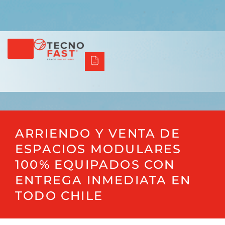
Tecno Fast Perú
Alco
Triumph
Balat
Tecno Panel
Síguenos
+56 2 27905000
+56 9 3469 5135
ARRIENDO Y VENTA DE
ESPACIOS MODULARES
100% EQUIPADOS CON
ENTREGA INMEDIATA EN
TODO CHILE