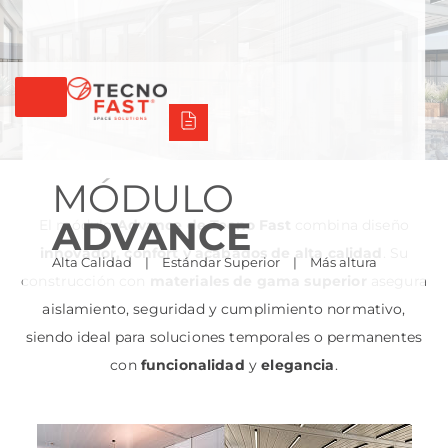
Tecno Fast Perú
Alco
Triumph
Balat
Tecno Panel
Síguenos
+56 2 27905000
+56 9 3469 5135
MÓDULO
ADVANCE
El módulo
Advance de Tecno Fast
combina diseño
innovador, confort y acabados de alta calidad
. Su
Alta Calidad
|
Estándar Superior
|
Más altura
construcción con
materiales de gama superior
asegura
aislamiento, seguridad y cumplimiento normativo,
siendo ideal para soluciones temporales o permanentes
con
funcionalidad
y
elegancia
.