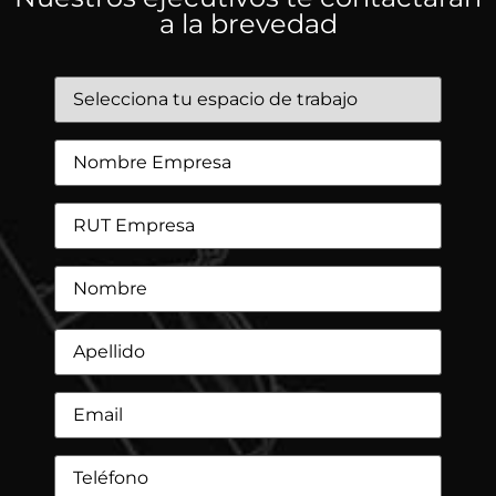
a la brevedad
Selecciona
tus
espacios
de
Nombre
interés:
*
Empresa
*
RUT
Empresa
*
Nombre
*
Apellido
*
Email
*
Teléfono
*