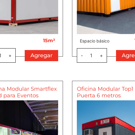
15m²
Espacio básico
Agregar
Agre
1
+
-
1
+
na Modular Smartflex
Oficina Modular Top1
d para Eventos
Puerta 6 metros