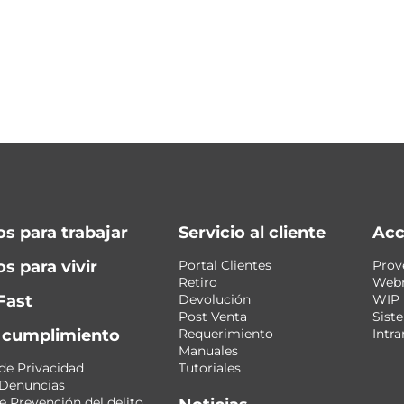
os para trabajar
Servicio al cliente
Acc
s para vivir
Portal Clientes
Prov
Retiro
Web
Fast
Devolución
WIP
Post Venta
Sist
y cumplimiento
Requerimiento
Intra
Manuales
 de Privacidad
Tutoriales
 Denuncias
 Prevención del delito