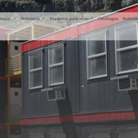
Tecno Fast Perú
Alco
Triumph
Balat
+56 2 27905000
+56 9 3469 5135
abajar
Hotelería
Espacios para vivir
Catálogos
Noticia