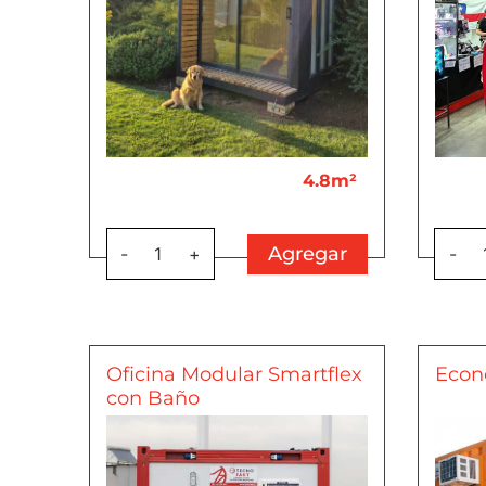
4.8m²
Agregar
-
1
+
-
Oficina Modular Smartflex
Econ
con Baño