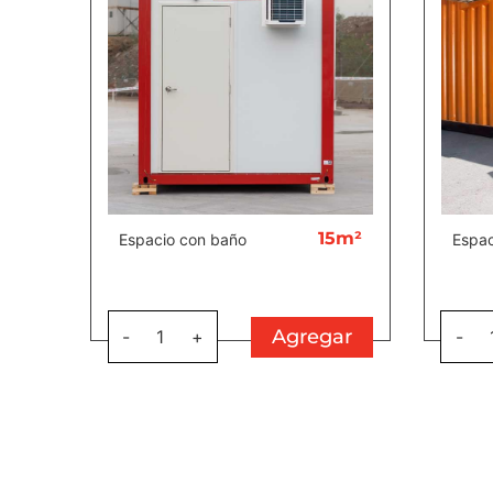
15m²
Espacio con baño
Espac
Agregar
-
1
+
-