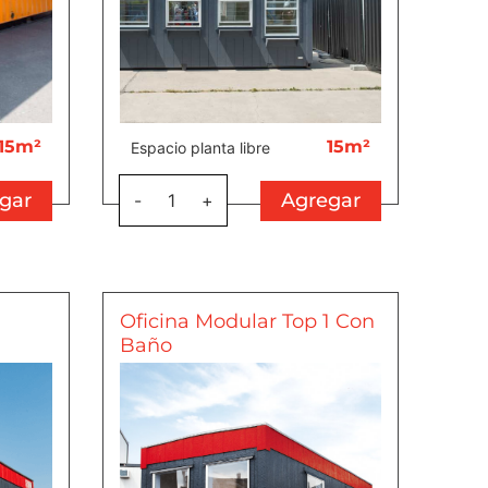
15m²
15m²
Espacio planta libre
gar
Agregar
-
1
+
Oficina Modular Top 1 Con
Baño