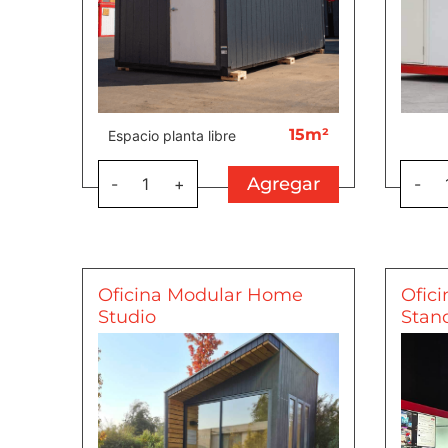
15m²
Espacio planta libre
Agregar
-
1
+
-
Oficina Modular Home
Ofici
Studio
Stan