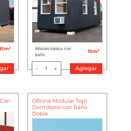
15m²
Módulo básico con
15m²
baño
gar
Agregar
-
1
+
 Con
Oficina Modular Top1
Dormitorio con Baño
Doble