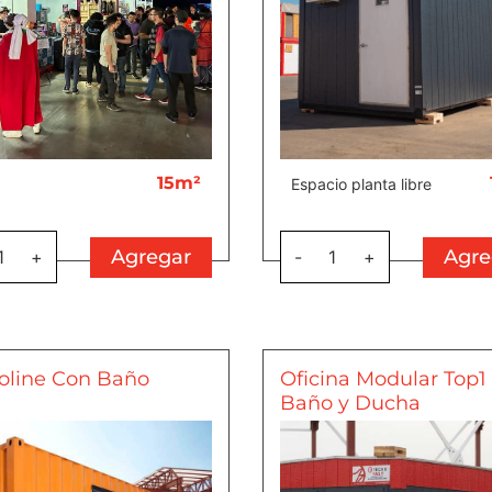
15m²
Espacio planta libre
Agregar
Agre
1
+
-
1
+
oline Con Baño
Oficina Modular Top1
Baño y Ducha