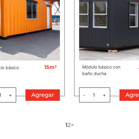
15m²
Módulo básico con
io básico
baño ducha
Agregar
Agre
1
+
-
1
+
1
2
>