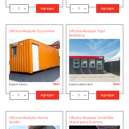
-
1
+
-
1
+
Agregar
Agregar
Oficina Modular Econoline
Oficina Modular Top1
Boletería
15m²
15m²
Espacio básico
Espacio planta libre
-
1
+
-
1
+
Agregar
Agregar
Oficina Modular Home
Oficina Modular Smartflex
Studio
Stand para Eventos