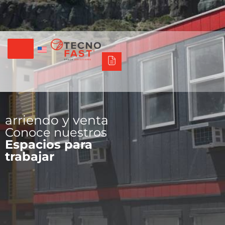
Tecno Fast Perú
Alco
Triumph
Balat
Tecno Panel
Síguenos
+56 2 27905000
+56 9 3469 5135
arriendo y venta
Conoce nuestros
Espacios para
trabajar