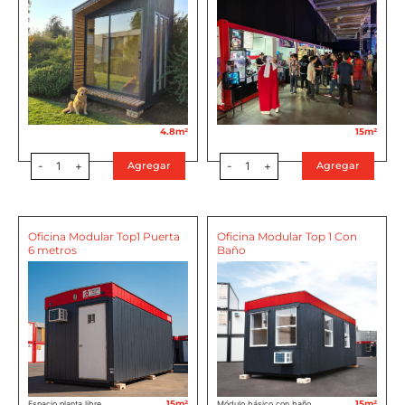
4.8m²
15m²
-
1
+
-
1
+
Agregar
Agregar
Oficina Modular Top1 Puerta
Oficina Modular Top 1 Con
6 metros
Baño
15m²
15m²
Espacio planta libre
Módulo básico con baño