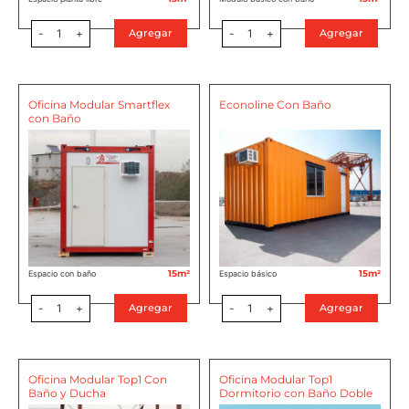
-
1
+
-
1
+
Agregar
Agregar
Oficina Modular Smartflex
Econoline Con Baño
con Baño
15m²
15m²
Espacio con baño
Espacio básico
-
1
+
-
1
+
Agregar
Agregar
Oficina Modular Top1 Con
Oficina Modular Top1
Baño y Ducha
Dormitorio con Baño Doble