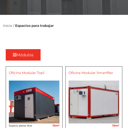
Inicio
/
Espacios para trabajar
Módulos
Oficina Modular Top1
Oficina Modular Smartflex
15m²
15m²
Espacio planta libre