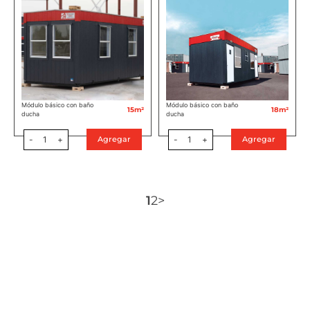
Módulo básico con baño
Módulo básico con baño
15m²
18m²
ducha
ducha
-
1
+
-
1
+
Agregar
Agregar
1
2
>