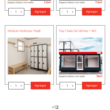
7.5m²
7.5m²
Espacio básico con baño
Espacio básico con baño
-
1
+
-
1
+
Agregar
Agregar
Módulo Multiuso Top8
Top 1 Sala De Ventas + WC
15m²
Espacio básico con baño
-
1
+
-
1
+
Agregar
Agregar
<
1
2