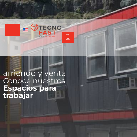
Tecno Fast Perú
Alco
Triumph
Balat
Tecno Panel
Síguenos
+56 2 27905000
+56 9 3469 5135
arriendo y venta
Conoce nuestros
Espacios para
trabajar