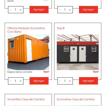
ducha
-
1
+
-
1
+
Agregar
Agregar
Oficina Modular Econoline
Top 8
Con Baño
15m²
15m²
Espacio básico con baño
-
1
+
-
1
+
Agregar
Agregar
Smartflex Casa de Cambio
Econoline Casa de Cambio