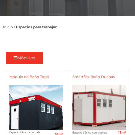
Inicio
/
Espacios para trabajar
Módulos
Módulo de Baño Top6
Smartflex Baño Duchas
Espacio básico con baño
15m²
Espacio básico con duchas
18m²