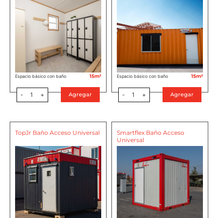
15m²
15m²
Espacio básico con baño
Espacio básico con baño
-
1
+
-
1
+
Agregar
Agregar
TopJr Baño Acceso Universal
Smartflex Baño Acceso
Universal