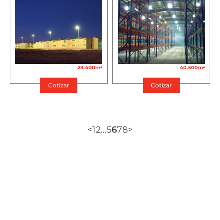
23.400m²
40.500m²
Cotizar
Cotizar
<
1
2
…
5
6
7
8
>