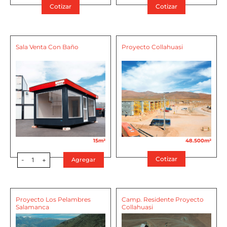
Cotizar
Cotizar
Sala Venta Con Baño
Proyecto Collahuasi
15m²
48.500m²
Cotizar
-
1
+
Agregar
Proyecto Los Pelambres
Camp. Residente Proyecto
Salamanca
Collahuasi