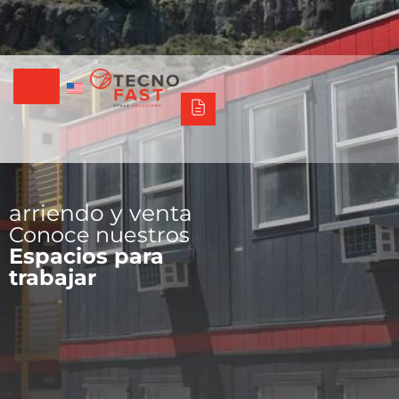
Tecno Fast Perú
Alco
Triumph
Balat
Tecno Panel
Síguenos
+56 2 27905000
+56 9 3469 5135
arriendo y venta
Conoce nuestros
Espacios para
trabajar