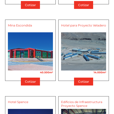
Cotizar
Cotizar
Mina Escondida
Hotel para Proyecto Veladero
40.500m²
14.000m²
Cotizar
Cotizar
Hotel Spence
Edificios de Infraestructura
Proyecto Spence