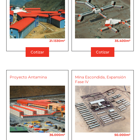
21.1330m²
35.400m²
Cotizar
Cotizar
Proyecto Antamina
Mina Escondida, Expansión
Fase IV
36.000m²
50.000m²