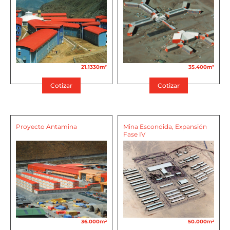
21.1330m²
35.400m²
Cotizar
Cotizar
Proyecto Antamina
Mina Escondida, Expansión
Fase IV
36.000m²
50.000m²