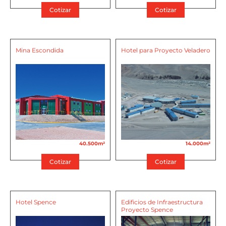
Cotizar
Cotizar
Mina Escondida
Hotel para Proyecto Veladero
40.500m²
14.000m²
Cotizar
Cotizar
Hotel Spence
Edificios de Infraestructura
Proyecto Spence