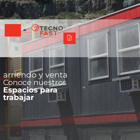
Tecno Fast Perú
Alco
Triumph
Balat
Tecno Panel
Síguenos
+56 2 27905000
+56 9 3469 5135
arriendo y venta
Conoce nuestros
Espacios para
trabajar