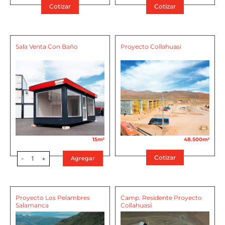
Cotizar
Cotizar
Sala Venta Con Baño
Proyecto Collahuasi
15m²
48.500m²
Cotizar
-
1
+
Agregar
Proyecto Los Pelambres
Camp. Residente Proyecto
Salamanca
Collahuasi