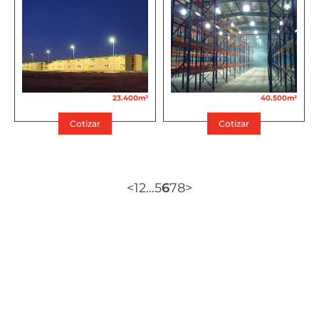
23.400m²
40.500m²
Cotizar
Cotizar
<
1
2
…
5
6
7
8
>