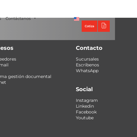
Tecno Panel
s
Contáctanos
Cotiza
esos
Contacto
eedores
Sucursales
mail
Escríbenos
WhatsApp
ema gestión documental
net
Social
Instagram
Linkedin
Facebook
Youtube