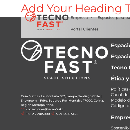
Add Your Heading T
Síguenos
Empresa
Espacios para tr
Portal Clientes
Espaci
Espacio
Tecno 
Ética 
Políticas
Canal de
Casa Matriz – La Montaña 692, Lampa, Santiago Chile
|
Modelo de
Showroom – Pdte. Eduardo Frei Montalva 17000, Colina,
Región Metropolitana.
Código de
cotizaciones@tecnofast.cl
+56 2 27905000
+56 9 3469 5135
Empre
Sostenibi