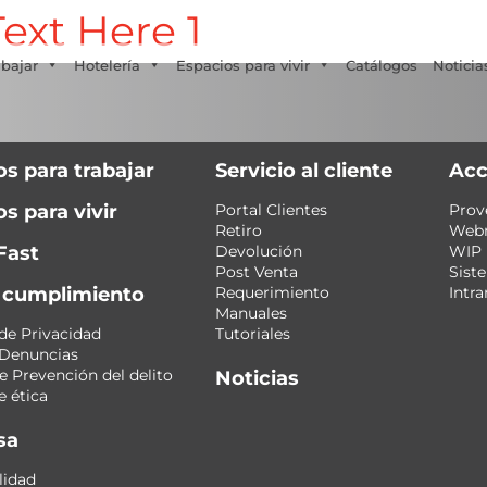
ext Here 1
Tecno Fast Perú
Alco
Triumph
Balat
+56 2 27905000
+56 9 3469 5135
abajar
Hotelería
Espacios para vivir
Catálogos
Noticia
os para trabajar
Servicio al cliente
Acc
s para vivir
Portal Clientes
Prov
Retiro
Web
Fast
Devolución
WIP
Post Venta
Sist
y cumplimiento
Requerimiento
Intra
Manuales
 de Privacidad
Tutoriales
 Denuncias
 Prevención del delito
Noticias
 ética
sa
lidad