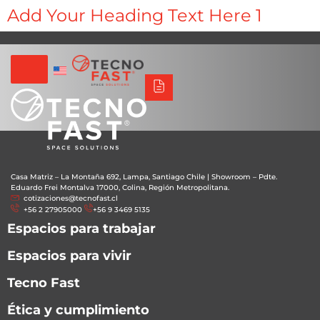
Add Your Heading Text Here 1
Tecno Fast Perú
Alco
Triumph
Balat
Tecno Panel
Síguenos
+56 2 27905000
+56 9 3469 5135
Casa Matriz – La Montaña 692, Lampa, Santiago Chile
|
Showroom – Pdte.
Eduardo Frei Montalva 17000, Colina, Región Metropolitana.
cotizaciones@tecnofast.cl
+56 2 27905000
+56 9 3469 5135
Espacios para trabajar
Espacios para vivir
Tecno Fast
Ética y cumplimiento