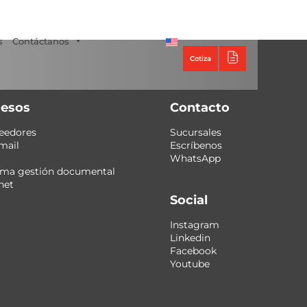
Tecno Panel
s
Contáctanos
Cotiza
esos
Contacto
eedores
Sucursales
mail
Escríbenos
WhatsApp
ema gestión documental
net
Social
Instagram
Linkedin
Facebook
Youtube