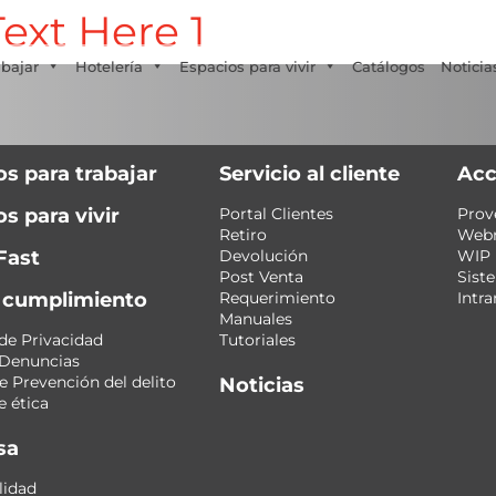
ext Here 1
Tecno Fast Perú
Alco
Triumph
Balat
+56 2 27905000
+56 9 3469 5135
abajar
Hotelería
Espacios para vivir
Catálogos
Noticia
os para trabajar
Servicio al cliente
Acc
s para vivir
Portal Clientes
Prov
Retiro
Web
Fast
Devolución
WIP
Post Venta
Sist
y cumplimiento
Requerimiento
Intra
Manuales
 de Privacidad
Tutoriales
 Denuncias
 Prevención del delito
Noticias
 ética
sa
lidad