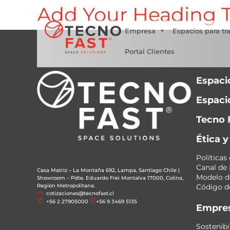
Add Your Heading T
Síguenos
Empresa
Espacios para tr
Portal Clientes
Espaci
Espacio
Tecno 
Ética 
Políticas
Canal de
Casa Matriz – La Montaña 692, Lampa, Santiago Chile
|
Modelo de
Showroom – Pdte. Eduardo Frei Montalva 17000, Colina,
Región Metropolitana.
Código de
cotizaciones@tecnofast.cl
+56 2 27905000
+56 9 3469 5135
Empre
Sostenibi