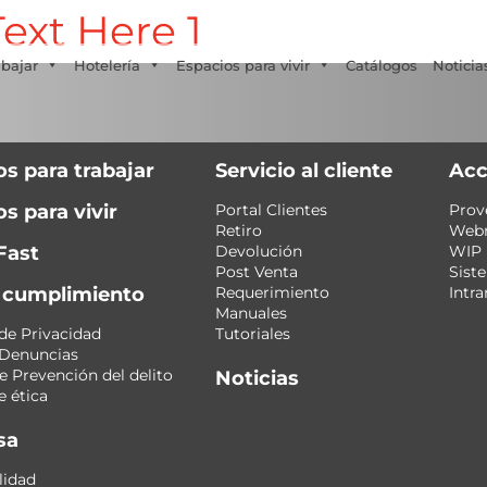
ext Here 1
Tecno Fast Perú
Alco
Triumph
Balat
+56 2 27905000
+56 9 3469 5135
abajar
Hotelería
Espacios para vivir
Catálogos
Noticia
os para trabajar
Servicio al cliente
Acc
s para vivir
Portal Clientes
Prov
Retiro
Web
Fast
Devolución
WIP
Post Venta
Sist
y cumplimiento
Requerimiento
Intra
Manuales
 de Privacidad
Tutoriales
 Denuncias
 Prevención del delito
Noticias
 ética
sa
lidad