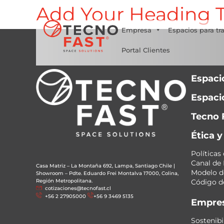
Add Your Heading T
Síguenos
Empresa
Espacios para tr
Portal Clientes
Espaci
Espacio
Tecno 
Ética 
Políticas
Canal de
Casa Matriz – La Montaña 692, Lampa, Santiago Chile
|
Modelo de
Showroom – Pdte. Eduardo Frei Montalva 17000, Colina,
Región Metropolitana.
Código de
cotizaciones@tecnofast.cl
+56 2 27905000
+56 9 3469 5135
Empre
Sostenibi