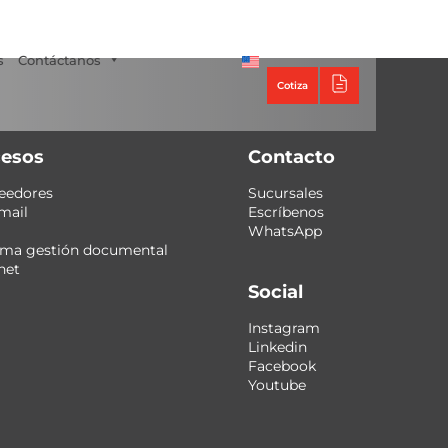
Tecno Panel
s
Contáctanos
Cotiza
esos
Contacto
eedores
Sucursales
mail
Escríbenos
WhatsApp
ema gestión documental
net
Social
Instagram
Linkedin
Facebook
Youtube