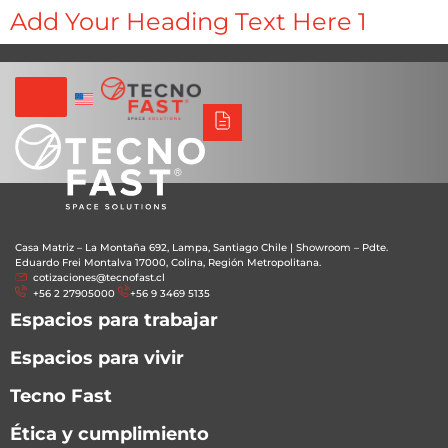
Add Your Heading Text Here 1
Tecno Fast Perú
Alco
Triumph
Balat
Tecno Panel
Síguenos
+56 2 27905000
+56 9 3469 5135
Casa Matriz – La Montaña 692, Lampa, Santiago Chile
|
Showroom – Pdte.
Eduardo Frei Montalva 17000, Colina, Región Metropolitana.
cotizaciones@tecnofast.cl
+56 2 27905000
+56 9 3469 5135
Espacios para trabajar
Espacios para vivir
Tecno Fast
Ética y cumplimiento