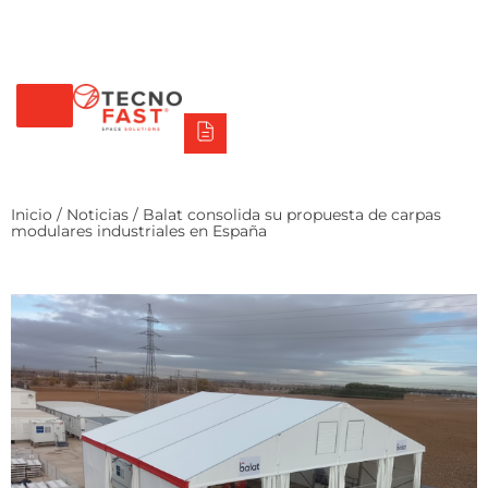
Tecno Fast Perú
Alco
Triumph
Balat
Tecno Panel
Síguenos
+56 2 27905000
+56 9 3469 5135
Inicio
/
Noticias
/ Balat consolida su propuesta de carpas
modulares industriales en España