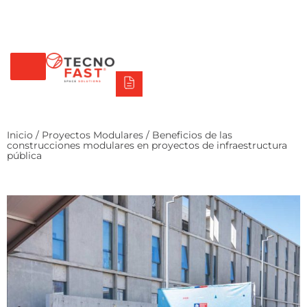
Tecno Fast Perú
Alco
Triumph
Balat
Tecno Panel
Síguenos
+56 2 27905000
+56 9 3469 5135
Inicio
/
Proyectos Modulares
/ Beneficios de las
construcciones modulares en proyectos de infraestructura
pública