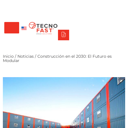
Tecno Fast Perú
Alco
Triumph
Balat
Tecno Panel
Síguenos
+56 2 27905000
+56 9 3469 5135
Inicio
/
Noticias
/ Construcción en el 2030: El Futuro es
Modular