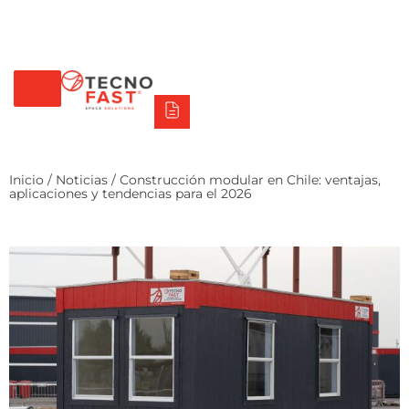
Tecno Fast Perú
Alco
Triumph
Balat
Tecno Panel
Síguenos
+56 2 27905000
+56 9 3469 5135
Inicio
/
Noticias
/ Construcción modular en Chile: ventajas,
aplicaciones y tendencias para el 2026