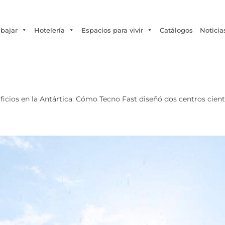
Tecno Fast Perú
Alco
Triumph
Balat
+56 2 27905000
+56 9 3469 5135
abajar
Hotelería
Espacios para vivir
Catálogos
Noticia
ificios en la Antártica: Cómo Tecno Fast diseñó dos centros cient