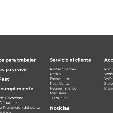
os para trabajar
Servicio al cliente
Acc
s para vivir
Portal Clientes
Prov
Retiro
Web
Fast
Devolución
WIP
Post Venta
Sist
y cumplimiento
Requerimiento
Intra
Manuales
 de Privacidad
Tutoriales
 Denuncias
 Prevención del delito
Noticias
 ética