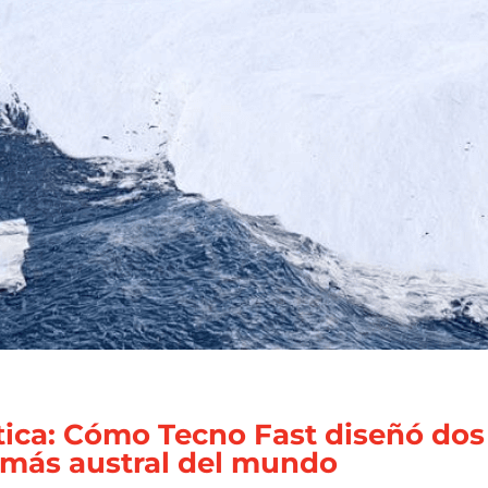
rtica: Cómo Tecno Fast diseñó dos 
 más austral del mundo