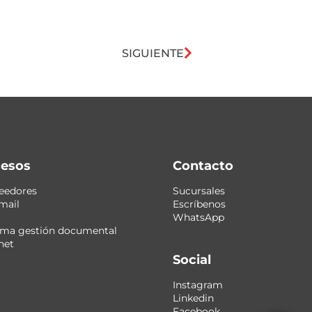
SIGUIENTE
esos
Contacto
eedores
Sucursales
mail
Escríbenos
WhatsApp
ema gestión documental
net
Social
Instagram
Linkedin
Facebook