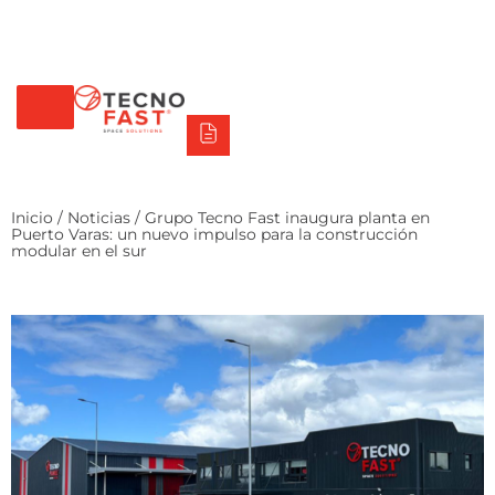
Tecno Fast Perú
Alco
Triumph
Balat
Tecno Panel
Síguenos
+56 2 27905000
+56 9 3469 5135
Inicio
/
Noticias
/ Grupo Tecno Fast inaugura planta en
Puerto Varas: un nuevo impulso para la construcción
modular en el sur