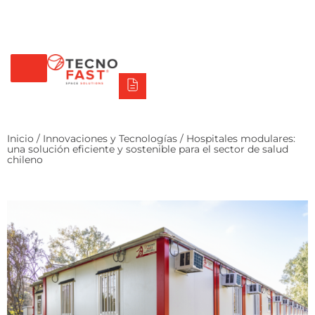
Tecno Fast Perú
Alco
Triumph
Balat
Tecno Panel
Síguenos
+56 2 27905000
+56 9 3469 5135
Inicio
/
Innovaciones y Tecnologías
/ Hospitales modulares:
una solución eficiente y sostenible para el sector de salud
chileno