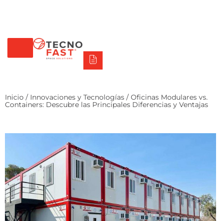
Tecno Fast Perú
Alco
Triumph
Balat
Tecno Panel
Síguenos
+56 2 27905000
+56 9 3469 5135
Inicio
/
Innovaciones y Tecnologías
/ Oficinas Modulares vs.
Containers: Descubre las Principales Diferencias y Ventajas