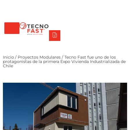
Tecno Fast Perú
Alco
Triumph
Balat
Tecno Panel
Síguenos
+56 2 27905000
+56 9 3469 5135
Inicio
/
Proyectos Modulares
/ Tecno Fast fue uno de los
protagonistas de la primera Expo Vivienda Industrializada de
Chile