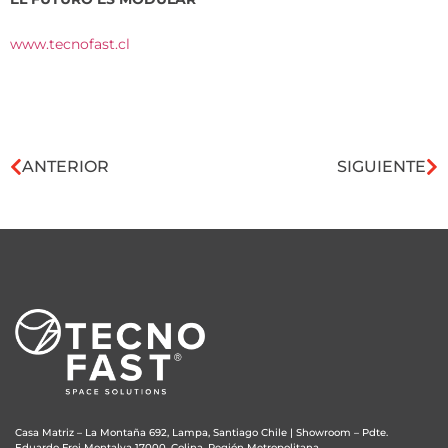
www.tecnofast.cl
ANTERIOR
SIGUIENTE
Casa Matriz – La Montaña 692, Lampa, Santiago Chile
|
Showroom – Pdte.
Eduardo Frei Montalva 17000, Colina, Región Metropolitana.