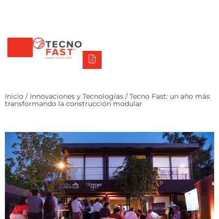
Tecno Fast Perú
Alco
Triumph
Balat
Tecno Panel
Síguenos
+56 2 27905000
+56 9 3469 5135
Inicio
/
Innovaciones y Tecnologías
/ Tecno Fast: un año más
transformando la construcción modular