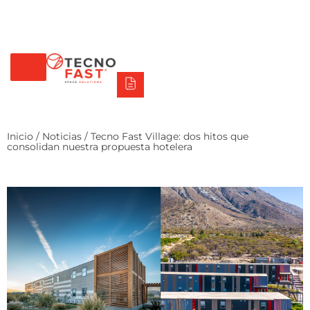
Tecno Fast Perú
Alco
Triumph
Balat
Tecno Panel
Síguenos
+56 2 27905000
+56 9 3469 5135
Inicio
/
Noticias
/ Tecno Fast Village: dos hitos que
consolidan nuestra propuesta hotelera