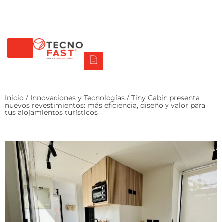
Tecno Fast Perú
Alco
Triumph
Balat
Tecno Panel
Síguenos
+56 2 27905000
+56 9 3469 5135
Inicio
/
Innovaciones y Tecnologías
/ Tiny Cabin presenta
nuevos revestimientos: más eficiencia, diseño y valor para
tus alojamientos turísticos