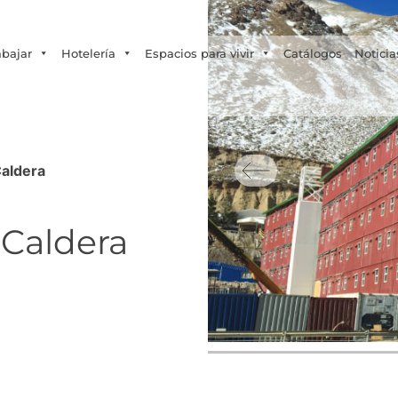
Tecno Fast Perú
Alco
Triumph
Balat
+56 2 27905000
+56 9 3469 5135
abajar
Hotelería
Espacios para vivir
Catálogos
Noticia
Caldera
 Caldera