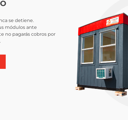
DO
nca se detiene.
tus módulos ante
te no pagarás cobros por
.