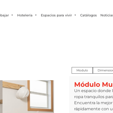
Tecno Fast Perú
Alco
Triumph
Balat
+56 2 27905000
+56 9 3469 5135
abajar
Hotelería
Espacios para vivir
Catálogos
Noticia
Modulo
Dimensio
Módulo Mul
Un espacio donde 
ropa tranquilos para
res
/ Módulo Multiuso Top8
Encuentra la mejor 
rápidamente con 