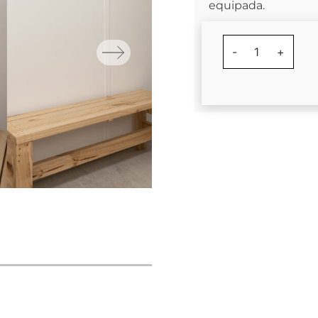
equipada.
-
1
+