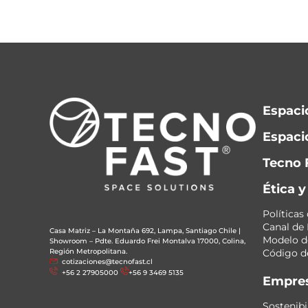
Espaci
Espacio
Tecno 
Ética 
Políticas
Canal de
Casa Matriz – La Montaña 692, Lampa, Santiago Chile
|
Modelo de
Showroom – Pdte. Eduardo Frei Montalva 17000, Colina,
Región Metropolitana.
Código de
cotizaciones@tecnofast.cl
+56 2 27905000
+56 9 3469 5135
Empre
Sostenibi