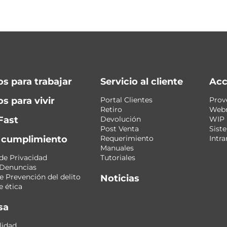
os para trabajar
Servicio al cliente
Acc
s para vivir
Portal Clientes
Prov
Retiro
Web
Fast
Devolución
WIP
Post Venta
Sist
y cumplimiento
Requerimiento
Intra
Manuales
 de Privacidad
Tutoriales
 Denuncias
 Prevención del delito
Noticias
 ética
sa
lidad