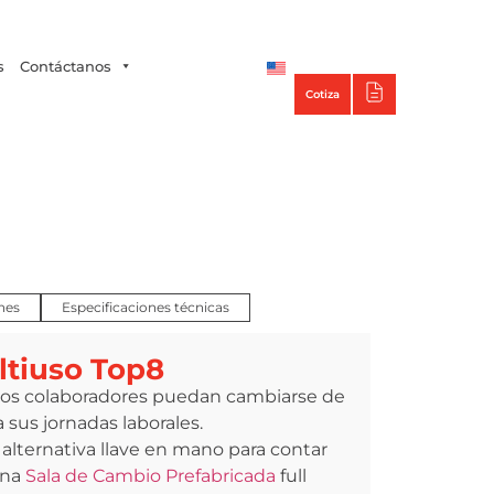
Tecno Panel
s
Contáctanos
Cotiza
nes
Especificaciones técnicas
tiuso Top8
los colaboradores puedan cambiarse de
 sus jornadas laborales.
alternativa llave en mano para contar
una
Sala de Cambio Prefabricada
full