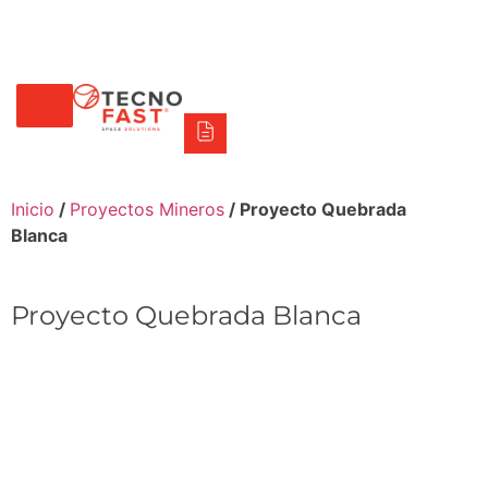
Tecno Fast Perú
Alco
Triumph
Balat
Tecno Panel
Síguenos
+56 2 27905000
+56 9 3469 5135
Inicio
/
Proyectos Mineros
/ Proyecto Quebrada
Blanca
Proyecto Quebrada Blanca