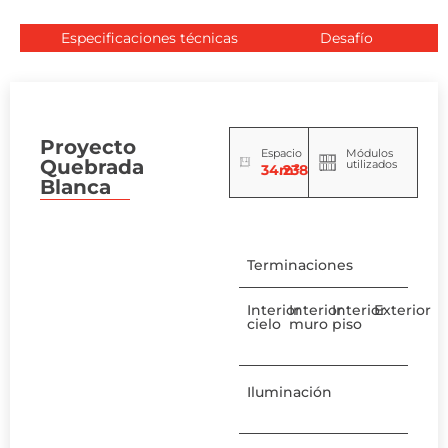
Especificaciones técnicas
Desafío
Proyecto
Espacio
Módulos
Quebrada
utilizados
34.238
m²
Blanca
Terminaciones
Interior
Interior
Interior
Exterior
cielo
muro
piso
Iluminación