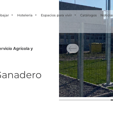
Tecno Fast Perú
Alco
Triumph
Balat
+56 2 27905000
+56 9 3469 5135
abajar
Hotelería
Espacios para vivir
Catálogos
Noticia
ervicio Agrícola y
 Ganadero