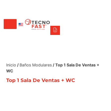
Tecno Fast Perú
Alco
Triumph
Balat
Tecno Panel
Síguenos
+56 2 27905000
+56 9 3469 5135
Inicio
/
Baños Modulares
/ Top 1 Sala De Ventas +
WC
Top 1 Sala De Ventas + WC