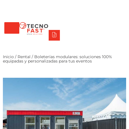
Tecno Fast Perú
Alco
Triumph
Balat
Tecno Panel
Síguenos
+56 2 27905000
+56 9 3469 5135
Inicio
/
Rental
/ Boleterías modulares: soluciones 100%
equipadas y personalizadas para tus eventos