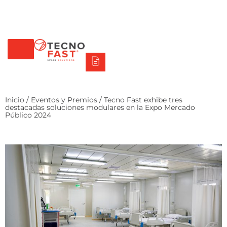
Tecno Fast Perú
Alco
Triumph
Balat
Tecno Panel
Síguenos
+56 2 27905000
+56 9 3469 5135
Inicio
/
Eventos y Premios
/ Tecno Fast exhibe tres
destacadas soluciones modulares en la Expo Mercado
Público 2024