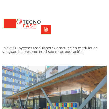
Tecno Fast Perú
Alco
Triumph
Balat
Tecno Panel
Síguenos
+56 2 27905000
+56 9 3469 5135
Inicio
/
Proyectos Modulares
/ Construcción modular de
vanguardia: presente en el sector de educación