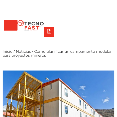
Tecno Fast Perú
Alco
Triumph
Balat
Tecno Panel
Síguenos
+56 2 27905000
+56 9 3469 5135
Inicio
/
Noticias
/ Cómo planificar un campamento modular
para proyectos mineros