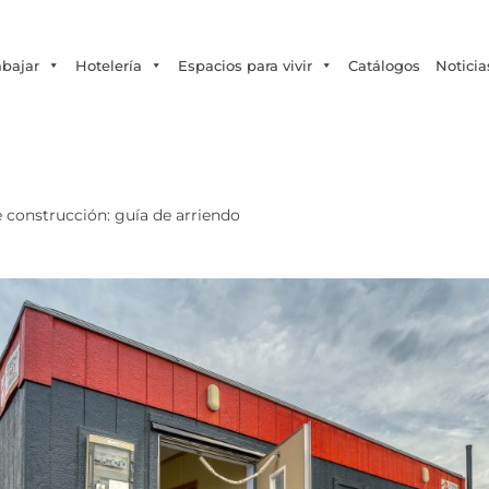
Tecno Fast Perú
Alco
Triumph
Balat
+56 2 27905000
+56 9 3469 5135
abajar
Hotelería
Espacios para vivir
Catálogos
Noticia
 construcción: guía de arriendo