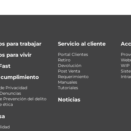
os para trabajar
Servicio al cliente
Acc
s para vivir
Portal Clientes
Prov
Retiro
Web
Fast
Devolución
WIP
Post Venta
Sist
y cumplimiento
Requerimiento
Intra
Manuales
 de Privacidad
Tutoriales
 Denuncias
 Prevención del delito
Noticias
 ética
sa
lidad