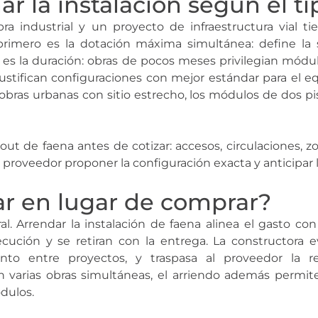
 la instalación según el ti
ra industrial y un proyecto de infraestructura vial t
 primero es la dotación máxima simultánea: define la s
es la duración: obras de pocos meses privilegian módu
stifican configuraciones con mejor estándar para el e
obras urbanas con sitio estrecho, los módulos de dos pis
yout de faena antes de cotizar: accesos, circulaciones, 
 proveedor proponer la configuración exacta y anticipar
ar en lugar de comprar?
al. Arrendar la instalación de faena alinea el gasto co
ecución y se retiran con la entrega. La constructora e
to entre proyectos, y traspasa al proveedor la re
n varias obras simultáneas, el arriendo además permite 
dulos.