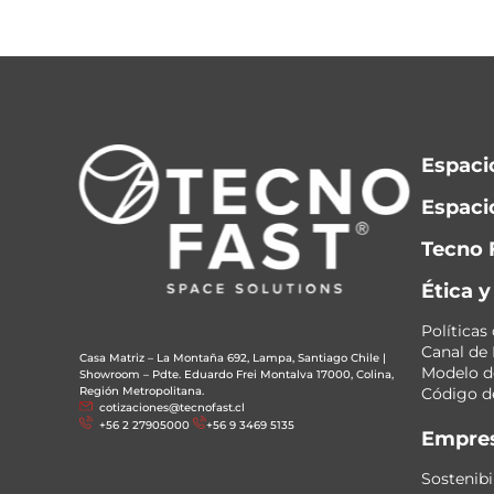
Espaci
Espacio
Tecno 
Ética 
Políticas
Canal de
Casa Matriz – La Montaña 692, Lampa, Santiago Chile
|
Modelo de
Showroom – Pdte. Eduardo Frei Montalva 17000, Colina,
Región Metropolitana.
Código de
cotizaciones@tecnofast.cl
+56 2 27905000
+56 9 3469 5135
Empre
Sostenibi