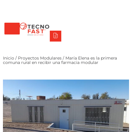
Tecno Fast Perú
Alco
Triumph
Balat
Tecno Panel
Síguenos
+56 2 27905000
+56 9 3469 5135
Inicio
/
Proyectos Modulares
/ María Elena es la primera
comuna rural en recibir una farmacia modular