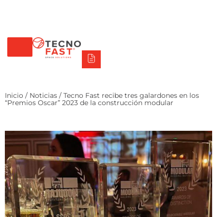
Tecno Fast Perú
Alco
Triumph
Balat
Tecno Panel
Síguenos
+56 2 27905000
+56 9 3469 5135
Inicio
/
Noticias
/ Tecno Fast recibe tres galardones en los
“Premios Oscar” 2023 de la construcción modular