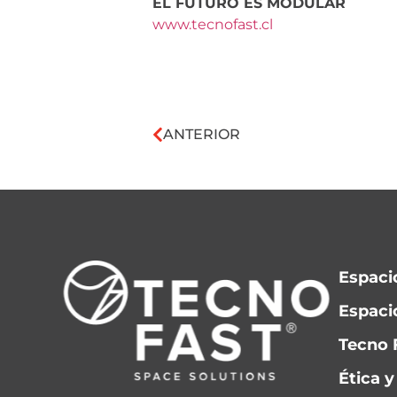
EL FUTURO ES MODULAR
www.tecnofast.cl
ANTERIOR
Espaci
Espacio
Tecno 
Ética 