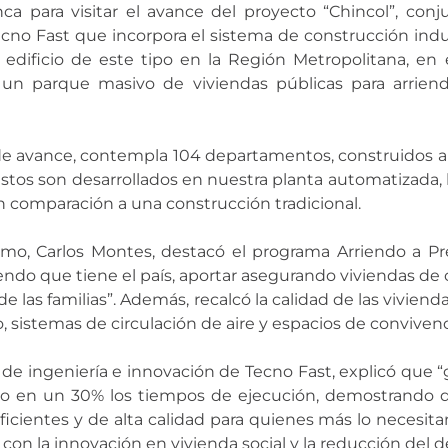
a para visitar el avance del proyecto “Chincol”, conju
no Fast que incorpora el sistema de construcción indus
er edificio de este tipo en la Región Metropolitana, e
 un parque masivo de viviendas públicas para arriend
 de avance, contempla 104 departamentos, construidos 
tos son desarrollados en nuestra planta automatizada, 
 comparación a una construcción tradicional.
smo, Carlos Montes, destacó el programa Arriendo a Pr
iendo que tiene el país, aportar asegurando viviendas de 
e las familias”. Además, recalcó la calidad de las vivien
río, sistemas de circulación de aire y espacios de convive
 de ingeniería e innovación de Tecno Fast, explicó que “
 en un 30% los tiempos de ejecución, demostrando que
eficientes y de alta calidad para quienes más lo necesit
 la innovación en vivienda social y la reducción del déf