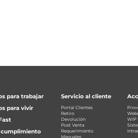
os para trabajar
Servicio al cliente
Acc
s para vivir
Portal Clientes
Prov
Retiro
Web
Fast
Devolución
WIP
Post Venta
Sist
y cumplimiento
Requerimiento
Intra
Manuales