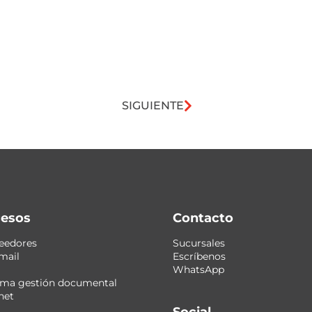
SIGUIENTE
esos
Contacto
eedores
Sucursales
mail
Escríbenos
WhatsApp
ema gestión documental
net