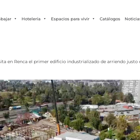
Tecno Fast Perú
Alco
Triumph
Balat
+56 2 27905000
+56 9 3469 5135
abajar
Hotelería
Espacios para vivir
Catálogos
Noticia
ita en Renca el primer edificio industrializado de arriendo justo