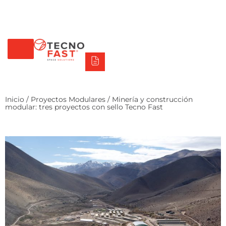
Tecno Fast Perú
Alco
Triumph
Balat
Tecno Panel
Síguenos
+56 2 27905000
+56 9 3469 5135
Inicio
/
Proyectos Modulares
/ Minería y construcción
modular: tres proyectos con sello Tecno Fast