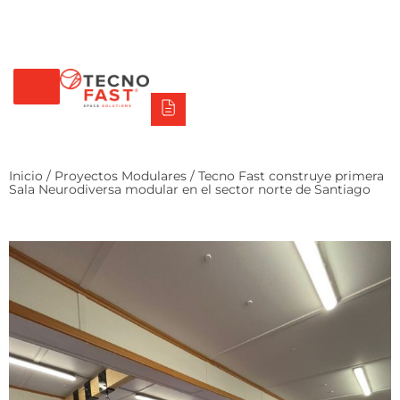
Tecno Fast Perú
Alco
Triumph
Balat
Tecno Panel
Síguenos
+56 2 27905000
+56 9 3469 5135
Inicio
/
Proyectos Modulares
/ Tecno Fast construye primera
Sala Neurodiversa modular en el sector norte de Santiago