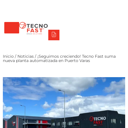
Tecno Fast Perú
Alco
Triumph
Balat
Tecno Panel
Síguenos
+56 2 27905000
+56 9 3469 5135
Inicio
/
Noticias
/ ¡Seguimos creciendo! Tecno Fast suma
nueva planta automatizada en Puerto Varas