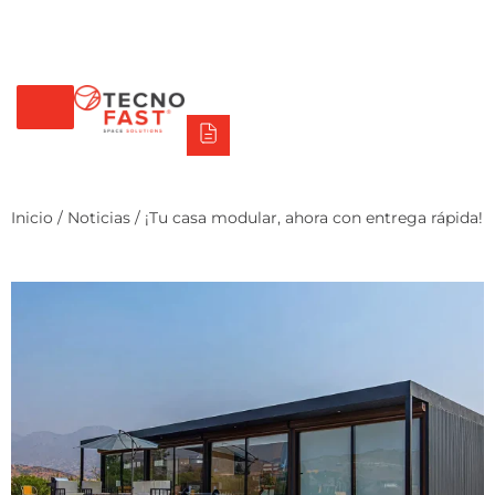
Tecno Fast Perú
Alco
Triumph
Balat
Tecno Panel
Síguenos
+56 2 27905000
+56 9 3469 5135
Inicio
/
Noticias
/ ¡Tu casa modular, ahora con entrega rápida!