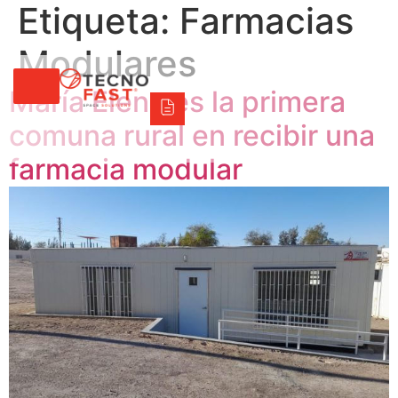
Etiqueta:
Farmacias
Tecno Fast Perú
Alco
Triumph
Balat
Tecno Panel
Síguenos
+56 2 27905000
+56 9 3469 5135
Modulares
María Elena es la primera
comuna rural en recibir una
farmacia modular